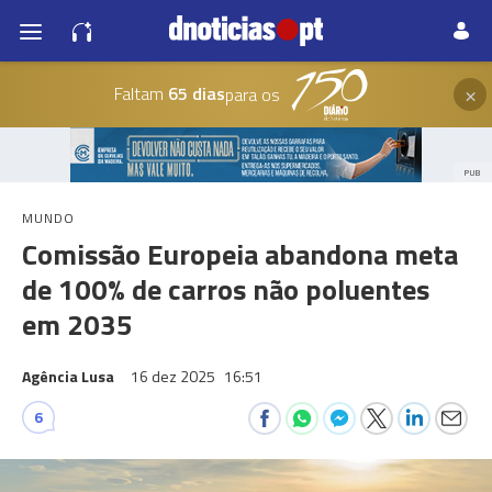
×
Faltam
65 dias
para os
PUB
MUNDO
Comissão Europeia abandona meta
de 100% de carros não poluentes
em 2035
Agência Lusa
16 dez 2025
16:51
6