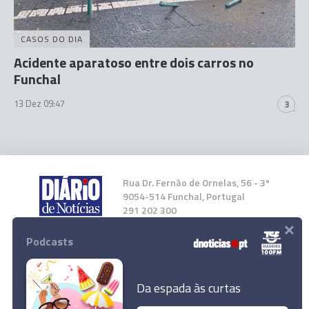
CASOS DO DIA
Acidente aparatoso entre dois carros no
Funchal
13 Dez 09:47
3
Rua Dr. Fernão de Ornelas, 56 - 3º
9054-514 Funchal, Portugal
291 202 300
×
Podcasts
Instale a nossa App
Da espada às curtas