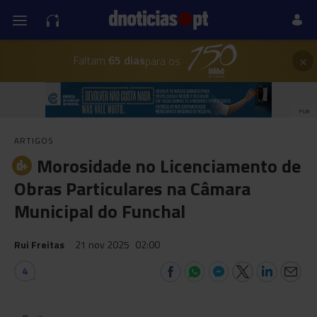
×
Faltam
65 dias
para os
PUB
ARTIGOS
Morosidade no Licenciamento de
Obras Particulares na Câmara
Municipal do Funchal
Rui Freitas
21 nov 2025
02:00
4