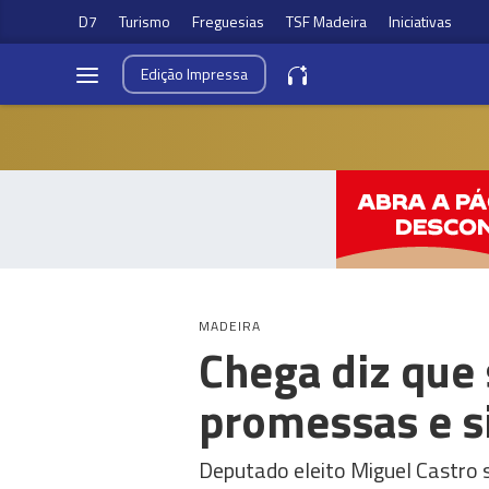
D7
Turismo
Freguesias
TSF Madeira
Iniciativas
Edição
Impressa
MADEIRA
Chega diz que 
promessas e si
Deputado eleito Miguel Castro 