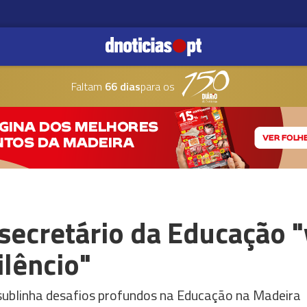
Faltam
66 dias
para os
secretário da Educação "
lêncio"
sublinha desafios profundos na Educação na Madeira