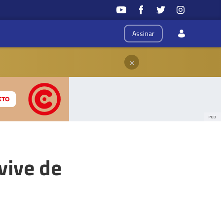
Assinar
×
PUB
vive de