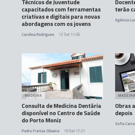
Técnicos de Juventude
Docente
capacitados com ferramentas
terão c
criativas e digitais para novas
Agência Lu
abordagens com os jovens
Carolina Rodrigues
12 Set 11:36
MADEIRA
MADEIR
Consulta de Medicina Dentária
Obras 
disponível no Centro de Saúde
depois
do Porto Moniz
Sofia Carra
Pedro Freitas Oliveira
19 Set 17:21