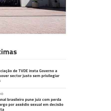
timas
ciação de TVDE insta Governo a
over sector justo sem privilegiar
s
DO
unal brasileiro pune juiz com perda
argo por assédio sexual em decisão
ita