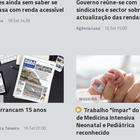
s ainda sem saber se
Governo reúne-se com
asa com renda acessível
sindicatos e sector sob
actualização das renda
sa
18 Set 14:38
Agência Lusa
16 Set 15:00
A
MADEIRA
arrancam 15 anos
Trabalho "ímpar" do
de Medicina Intensiva
Neonatal e Pediátrica
ca Teixeira
16 Set 07:00
reconhecido