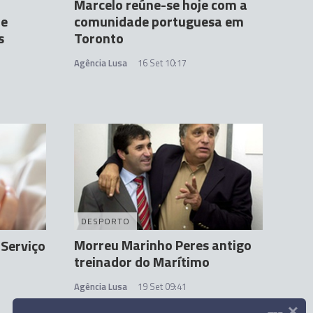
Marcelo reúne-se hoje com a
re
comunidade portuguesa em
s
Toronto
Agência Lusa
16 Set 10:17
DESPORTO
Morreu Marinho Peres antigo
 Serviço
treinador do Marítimo
Agência Lusa
19 Set 09:41
×