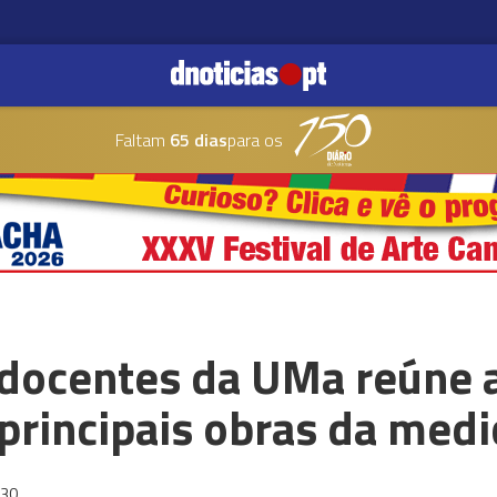
Faltam
65 dias
para os
 docentes da UMa reúne
principais obras da medi
:30