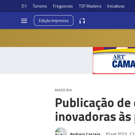
D7
Turismo
Freguesias
TSF Madeira
Iniciativas
Edição
Impressa
MADEIRA
Publicação de
inovadoras às 
Andreia Correia
20 set 2023
12