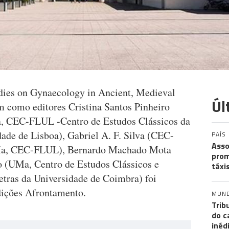
udies on Gynaecology in Ancient, Medieval
Úl
m como editores Cristina Santos Pinheiro
, CEC-FLUL -Centro de Estudos Clássicos da
ade de Lisboa), Gabriel A. F. Silva (CEC-
PAÍS
Asso
Ma, CEC-FLUL), Bernardo Machado Mota
prom
 (UMa, Centro de Estudos Clássicos e
táxi
tras da Universidade de Coimbra) foi
dições Afrontamento.
MUN
Trib
do c
inéd