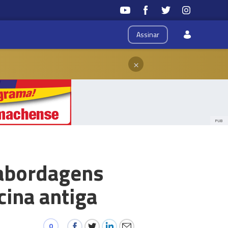
Assinar
×
PUB
 abordagens
cina antiga
0