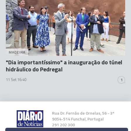
MADEIRA
"Dia importantíssimo" a inauguração do túnel
hidráulico do Pedregal
11 Set 16:40
1
Rua Dr. Fernão de Ornelas, 56 - 3º
9054-514 Funchal, Portugal
291 202 300