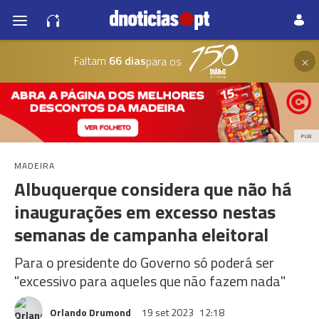
×
Faltam
66 dias
para os
PUB
MADEIRA
Albuquerque considera que não há
inaugurações em excesso nestas
semanas de campanha eleitoral
Para o presidente do Governo só poderá ser
"excessivo para aqueles que não fazem nada"
Orlando Drumond
19 set 2023
12:18