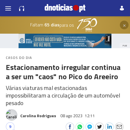
×
Faltam
65 dias
para os
PUB
CASOS DO DIA
Estacionamento irregular continua
a ser um "caos" no Pico do Areeiro
Várias viaturas mal estacionadas
impossibilitaram a circulação de um automóvel
pesado
Carolina Rodrigues
08 ago 2023
12:11
9