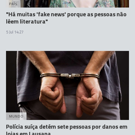
PAÍS
"Há muitas 'fake news' porque as pessoas não
lêem literatura"
5 Jul 14:27
MUNDO
Polícia suíça detém sete pessoas por danos em
lojas em Lausana