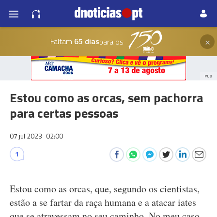
×
Faltam
65 dias
para os
PUB
Estou como as orcas, sem pachorra
para certas pessoas
07 jul 2023
02:00
1
Estou como as orcas, que, segundo os cientistas,
estão a se fartar da raça humana e a atacar iates
que se atravessam no seu caminho. No meu caso,