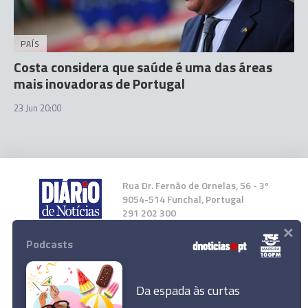
PAÍS
Costa considera que saúde é uma das áreas
mais inovadoras de Portugal
23 Jun 20:00
Rua Dr. Fernão de Ornelas, 56 - 3º
9054-514 Funchal, Portugal
291 202 300
×
Podcasts
Instale a nossa App
Da espada às curtas