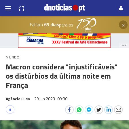
×
Faltam
65 dias
para os
PUB
MUNDO
Macron considera "injustificáveis"
os distúrbios da última noite em
França
Agência Lusa
29 jun 2023
09:30
4