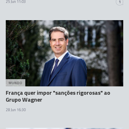
25 Jun 11:03
1
MUNDO
França quer impor "sanções rigorosas" ao
Grupo Wagner
28 Jun 16:30