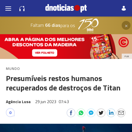
×
Faltam
66 dias
para os
PUB
MUNDO
Presumíveis restos humanos
recuperados de destroços de Titan
Agência Lusa
29 jun 2023
07:43
0