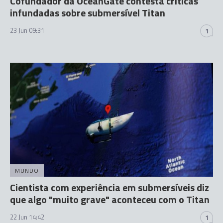
Cofundador da OceanGate contesta críticas
infundadas sobre submersível Titan
23 Jun 09:31
1
MUNDO
Cientista com experiência em submersíveis diz
que algo "muito grave" aconteceu com o Titan
22 Jun 14:42
1