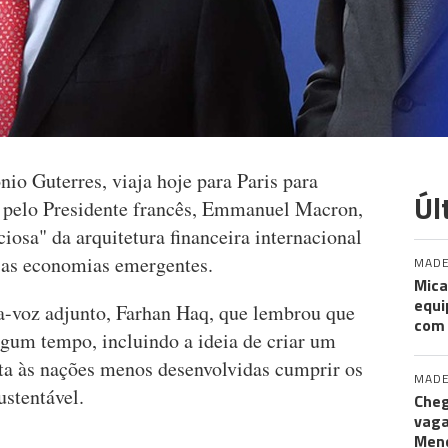
io Guterres, viaja hoje para Paris para
Úl
a pelo Presidente francês, Emmanuel Macron,
osa" da arquitetura financeira internacional
 as economias emergentes.
MADE
Mica
equi
ta-voz adjunto, Farhan Haq, que lembrou que
com
algum tempo, incluindo a ideia de criar um
ta às nações menos desenvolvidas cumprir os
MADE
stentável.
Cheg
vaga
Men