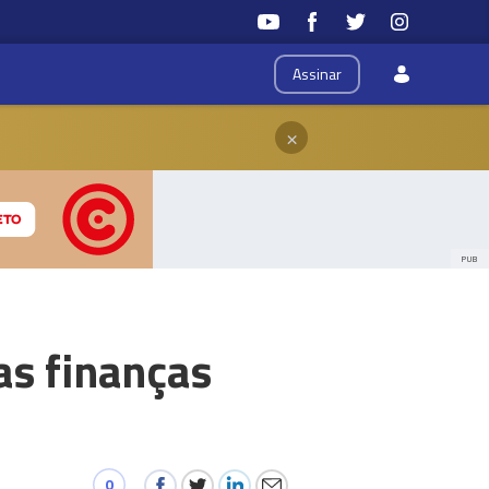
Assinar
×
PUB
as finanças
0