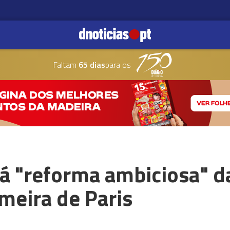
Faltam
65 dias
para os
á "reforma ambiciosa" d
meira de Paris