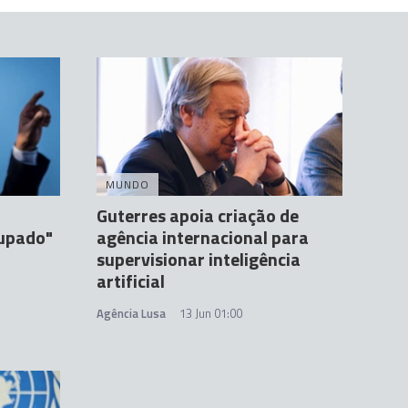
MUNDO
Guterres apoia criação de
upado"
agência internacional para
supervisionar inteligência
artificial
Agência Lusa
13 Jun 01:00