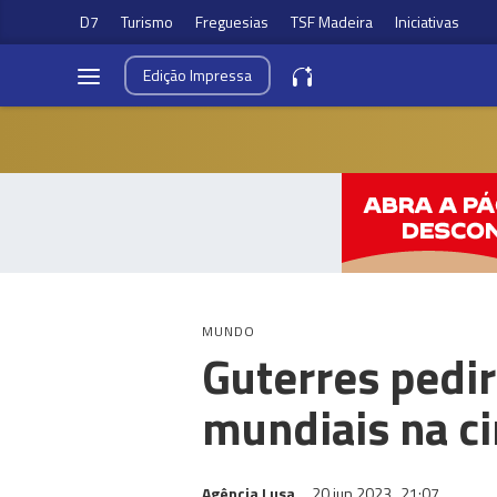
D7
Turismo
Freguesias
TSF Madeira
Iniciativas
Edição
Impressa
MUNDO
Guterres pedir
mundiais na ci
Agência Lusa
20 jun 2023
21:07