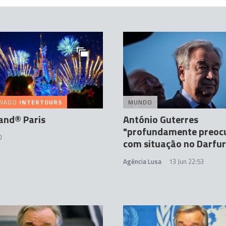
INADO
INTERTOURS
MUNDO
and® Paris
António Guterres
"profundamente preoc
0
com situação no Darfur
Agência Lusa
13 Jun 22:53