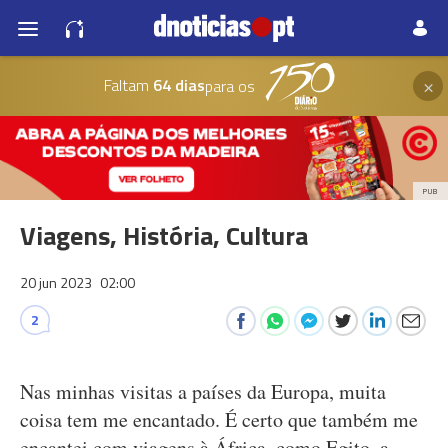
×
Faltam
64 dias
para os
PUB
Viagens, História, Cultura
20 jun 2023
02:00
2
Nas minhas visitas a países da Europa, muita
coisa tem me encantado. É certo que também me
encantei com viagens à África, como Egito, a