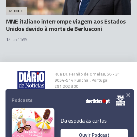
MUNDO
MNE italiano interrompe viagem aos Estados
Unidos devido à morte de Berlusconi
12 Jun 11:59
Rua Dr. Fernão de Ornelas, 56 - 3º
9054-514 Funchal, Portugal
291 202 300
×
Podcasts
Instale a nossa App
Da espada às curtas
Ouvir Podcast