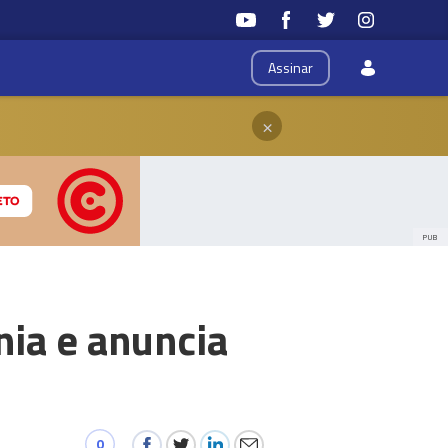
Assinar
×
PUB
nia e anuncia
0