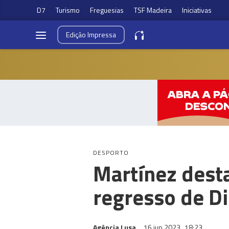
D7
Turismo
Freguesias
TSF Madeira
Iniciativas
Edição
Impressa
DESPORTO
Martínez desta
regresso de D
Agência Lusa
16 jun 2023
18:23