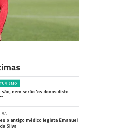
timas
TURISMO
 são, nem serão 'os donos disto
'”
IRA
eu o antigo médico legista Emanuel
 da Silva