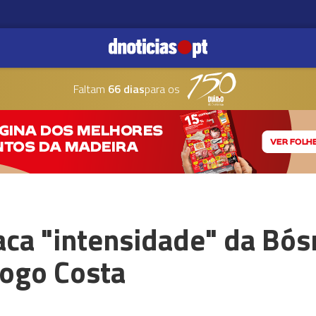
Faltam
66 dias
para os
ca "intensidade" da Bós
iogo Costa