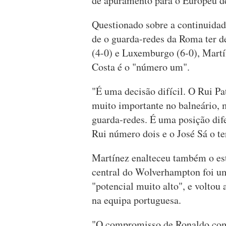
de apuramento para o Europeu d
Questionado sobre a continuidade
de o guarda-redes da Roma ter de
(4-0) e Luxemburgo (6-0), Martí
Costa é o "número um".
"É uma decisão difícil. O Rui Pat
muito importante no balneário, m
guarda-redes. É uma posição dif
Rui número dois e o José Sá o ter
Martínez enalteceu também o es
central do Wolverhampton foi u
"potencial muito alto", e voltou
na equipa portuguesa.
"O compromisso de Ronaldo com 