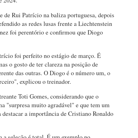
e 2024.
 de Rui Patrício na baliza portuguesa, depois
fendido as redes lusas frente a Liechtenstein
nez foi perentório e confirmou que Diogo
rício foi perfeito no estágio de março. É
as o gosto de ter clareza na posição de
erente das outras. O Diogo é o número um, o
ceiro", explicou o treinador.
treante Toti Gomes, considerando que o
ma "surpresa muito agradável" e que tem um
 a destacar a importância de Cristiano Ronaldo
a seleção é total. É um exemplo no