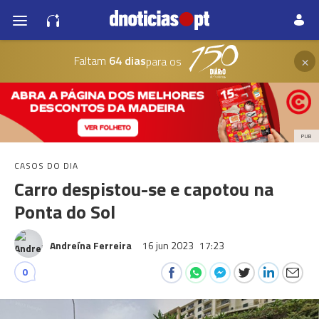
×
Faltam
64 dias
para os
PUB
CASOS DO DIA
Carro despistou-se e capotou na
Ponta do Sol
Andreína Ferreira
16 jun 2023
17:23
0