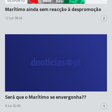
DESPORTO
Marítimo ainda sem reacção à despromoção
12 Jun 08:46
2
Será que o Marítimo se envergonha??
8 Jun 02:00
1