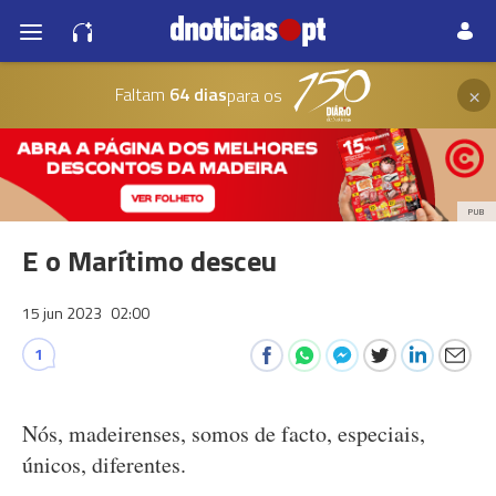
×
Faltam
64 dias
para os
PUB
E o Marítimo desceu
15 jun 2023
02:00
1
Nós, madeirenses, somos de facto, especiais,
únicos, diferentes.