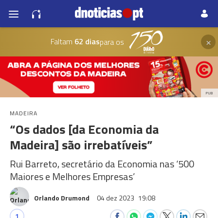
×
Faltam
62 dias
para os
PUB
MADEIRA
“Os dados [da Economia da
Madeira] são irrebatíveis”
Rui Barreto, secretário da Economia nas ‘500
Maiores e Melhores Empresas’
Orlando Drumond
04 dez 2023
19:08
1