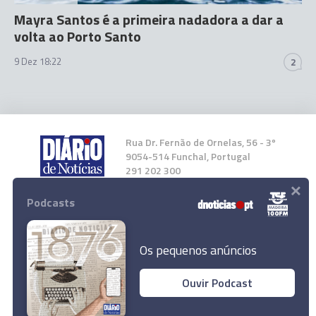
Mayra Santos é a primeira nadadora a dar a
volta ao Porto Santo
9 Dez 18:22
2
Rua Dr. Fernão de Ornelas, 56 - 3º
9054-514 Funchal, Portugal
291 202 300
×
Podcasts
Instale a nossa App
Os pequenos anúncios
Ouvir Podcast
© 2023 Empresa Diário de Notícias, Lda.
Todos os direitos reservados.