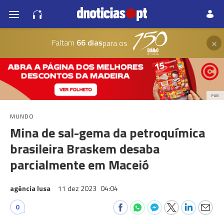
×
Faltam
66 dias
para os
PUB
MUNDO
Mina de sal-gema da petroquímica
brasileira Braskem desaba
parcialmente em Maceió
agência lusa
11 dez 2023
04:04
0