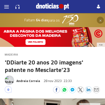
×
Faltam
64 dias
para os
PUB
MADEIRA
'DDiarte 20 anos 20 imagens'
patente no Mesclarte'23
Andreia Correia
28 nov 2023
22:33
0