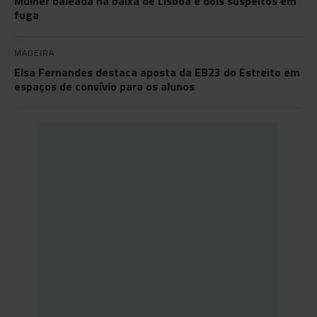
Mulher baleada na baixa de Lisboa e dois suspeitos em
fuga
MADEIRA
Elsa Fernandes destaca aposta da EB23 do Estreito em
espaços de convívio para os alunos