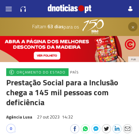
×
Faltam
63 dias
para os
PUB
ORÇAMENTO DO ESTADO
PAÍS
Prestação Social para a Inclusão
chega a 145 mil pessoas com
deficiência
Agência Lusa
27 out 2023
14:32
0