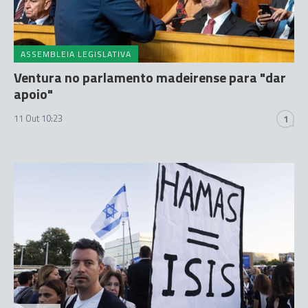
ASSEMBLEIA LEGISLATIVA
Ventura no parlamento madeirense para "dar
apoio"
11 Out 10:23
1