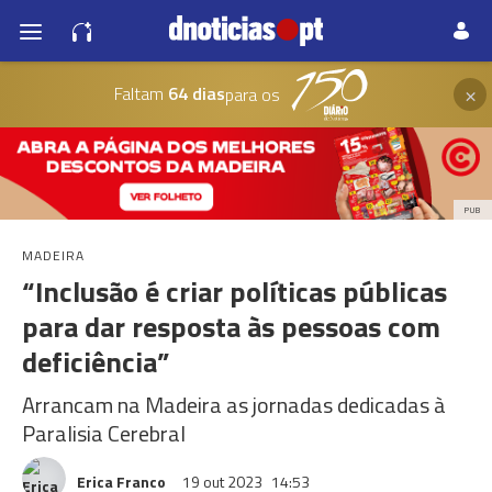
×
Faltam
64 dias
para os
PUB
MADEIRA
“Inclusão é criar políticas públicas
para dar resposta às pessoas com
deficiência”
Arrancam na Madeira as jornadas dedicadas à
Paralisia Cerebral
Erica Franco
19 out 2023
14:53