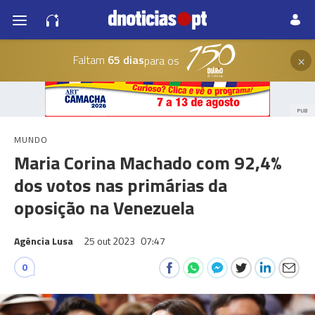
×
Faltam
65 dias
para os
PUB
MUNDO
Maria Corina Machado com 92,4%
dos votos nas primárias da
oposição na Venezuela
Agência Lusa
25 out 2023
07:47
0