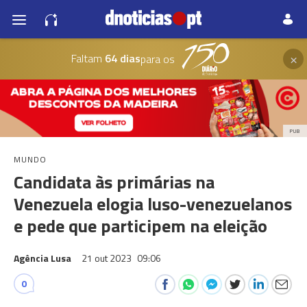
×
Faltam
64 dias
para os
PUB
MUNDO
Candidata às primárias na
Venezuela elogia luso-venezuelanos
e pede que participem na eleição
Agência Lusa
21 out 2023
09:06
0