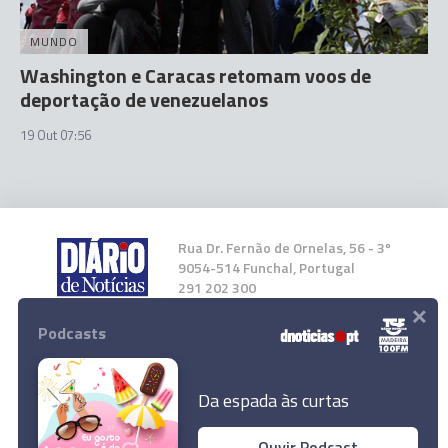
MUNDO
Washington e Caracas retomam voos de
deportação de venezuelanos
19 Out 07:56
Rua Dr. Fernão de Ornelas, 56 - 3º
9054-514 Funchal, Portugal
291 202 300
×
Podcasts
Instale a nossa App
Da espada às curtas
Ouvir Podcast