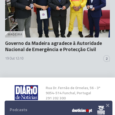
MADEIRA
Governo da Madeira agradece à Autoridade
Nacional de Emergência e Protecção Civil
19 Out 12:10
2
Rua Dr. Fernão de Ornelas, 56 - 3º
9054-514 Funchal, Portugal
291 202 300
×
Podcasts
Instale a nossa App