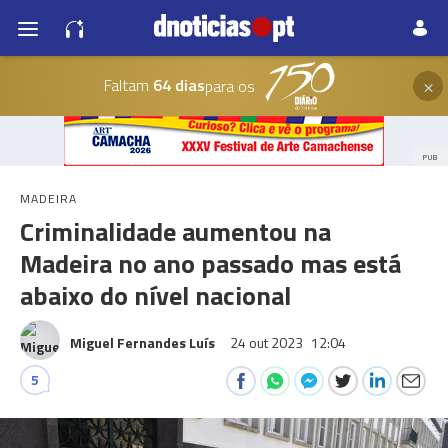
×
Faltam
64 dias
para os
PUB
MADEIRA
Criminalidade aumentou na
Madeira no ano passado mas está
abaixo do nível nacional
Miguel Fernandes Luís
24 out 2023
12:04
5