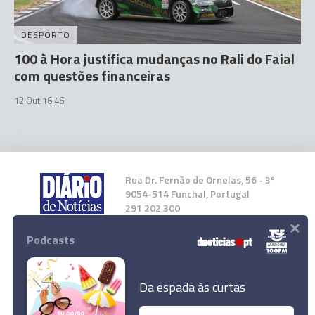
DESPORTO
100 à Hora justifica mudanças no Rali do Faial
com questões financeiras
12 Out 16:46
Rua Dr. Fernão de Ornelas, 56 - 3º
9054-514 Funchal, Portugal
291 202 300
×
Podcasts
Instale a nossa App
Da espada às curtas