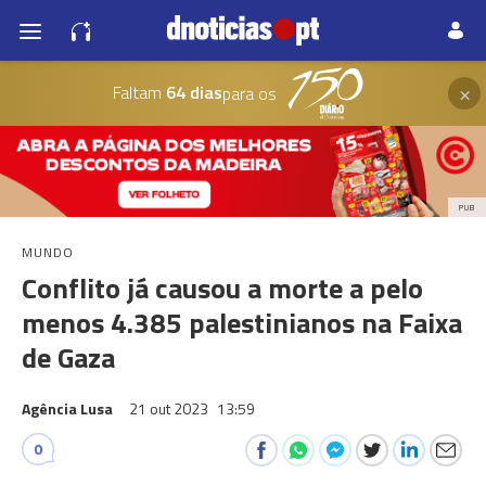
×
Faltam
64 dias
para os
PUB
MUNDO
Conflito já causou a morte a pelo
menos 4.385 palestinianos na Faixa
de Gaza
Agência Lusa
21 out 2023
13:59
0