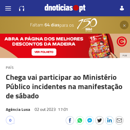
×
Faltam
64 dias
para os
PUB
PAÍS
Chega vai participar ao Ministério
Público incidentes na manifestação
de sábado
Agência Lusa
02 out 2023
17:01
0