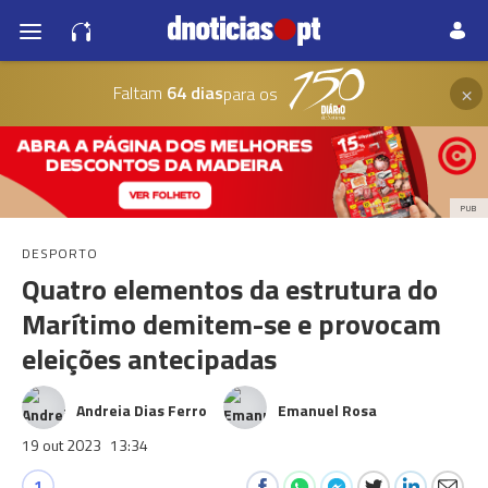
×
Faltam
64 dias
para os
PUB
DESPORTO
Quatro elementos da estrutura do
Marítimo demitem-se e provocam
eleições antecipadas
Andreia Dias Ferro
Emanuel Rosa
19 out 2023
13:34
1