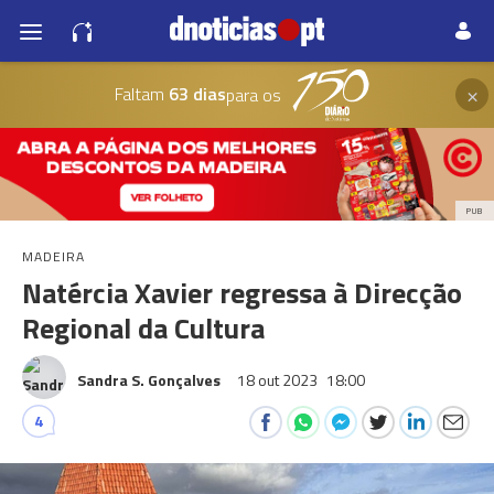
×
Faltam
63 dias
para os
PUB
MADEIRA
Natércia Xavier regressa à Direcção
Regional da Cultura
Sandra S. Gonçalves
18 out 2023
18:00
4