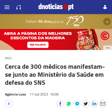
×
Faltam
66 dias
para os
PUB
PAÍS
Cerca de 300 médicos manifestam-
se junto ao Ministério da Saúde em
defesa do SNS
Agência Lusa
17 out 2023
16:05
0