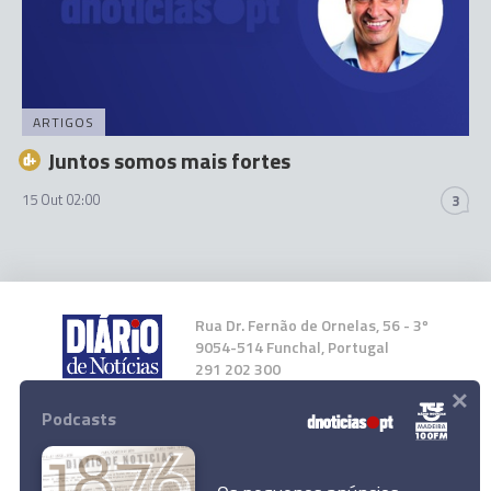
ARTIGOS
Juntos somos mais fortes
15 Out 02:00
3
Rua Dr. Fernão de Ornelas, 56 - 3º
9054-514 Funchal, Portugal
291 202 300
×
Podcasts
Instale a nossa App