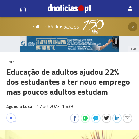
×
Faltam
65 dias
para os
PUB
PAÍS
Educação de adultos ajudou 22%
dos estudantes a ter novo emprego
mas poucos adultos estudam
Agência Lusa
17 out 2023
15:39
0