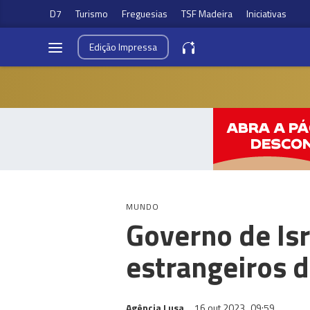
D7
Turismo
Freguesias
TSF Madeira
Iniciativas
Edição
Impressa
MUNDO
Governo de Isr
estrangeiros d
Agência Lusa
16 out 2023
09:59