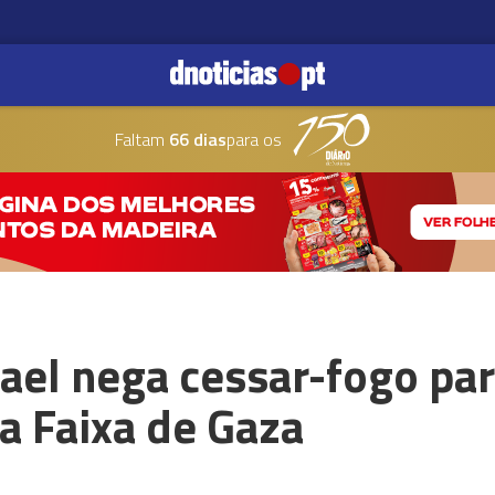
Faltam
66 dias
para os
ael nega cessar-fogo par
a Faixa de Gaza