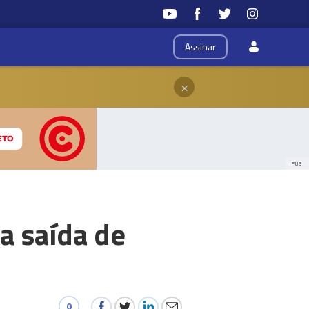
Assinar
×
PUB
a saída de
0