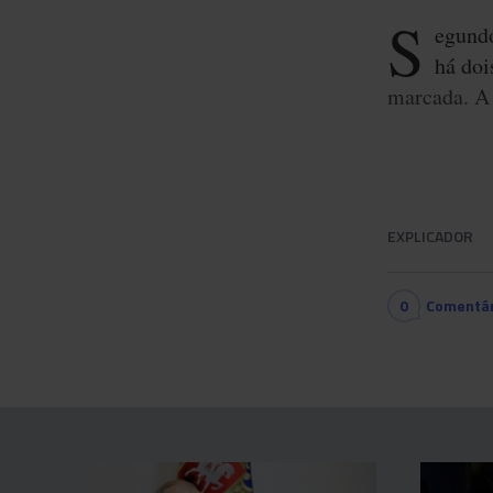
S
egund
há doi
marcada. A
EXPLICADOR
0
Comentár