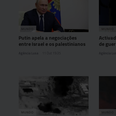
MUNDO
MUNDO
Putin apela a negociações
Activad
entre Israel e os palestinianos
de guer
Agência Lusa
11 Out 19:35
Agência Lu
MUNDO
MUNDO