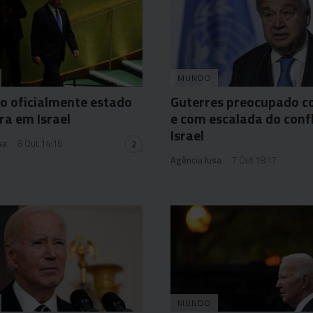
MUNDO
o oficialmente estado
Guterres preocupado co
ra em Israel
e com escalada do conf
Israel
sa
8 Out 14:16
2
Agência lusa
7 Out 18:17
MUNDO