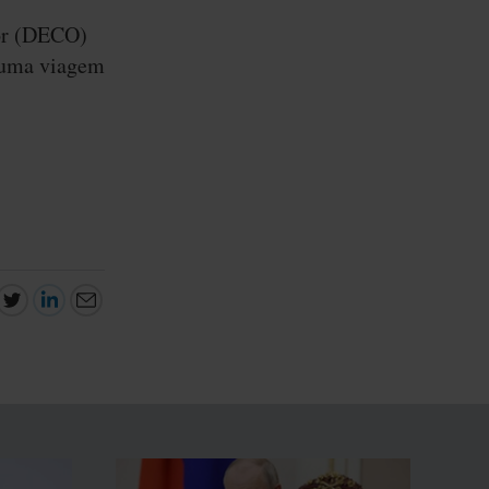
or (DECO)
m uma viagem