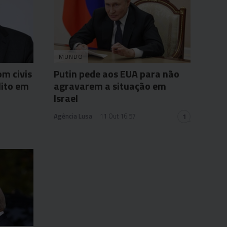
MUNDO
m civis
Putin pede aos EUA para não
lito em
agravarem a situação em
Israel
Agência Lusa
11 Out 16:57
1