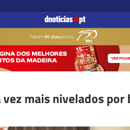
Faltam
66 dias
para os
 vez mais nivelados por 