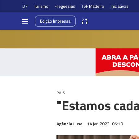
D7
Turismo
Freguesias
TSF Madeira
Iniciativas
Edição
Impressa
PAÍS
"Estamos cada
Agência Lusa
14 jan 2023
05:13