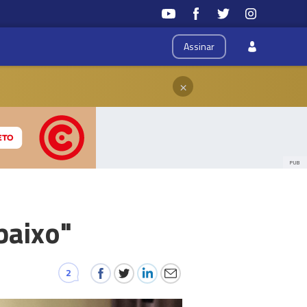
Assinar
×
PUB
baixo"
2