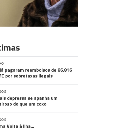
timas
DO
já pagaram reembolsos de 86,816
ME por sobretaxas ilegais
GOS
ais depressa se apanha um
iroso do que um coxo
GOS
ma Volta à Ilha…