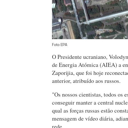
Foto EPA
O Presidente ucraniano, Volodym
de Energia Atómica (AIEA) a env
Zaporijia, que foi hoje reconecta
anterior, atribuído aos russos.
"Os nossos cientistas, todos os e
conseguir manter a central nuclea
qual as forças russas estão cons
mensagem de vídeo diária, adiant
rede.