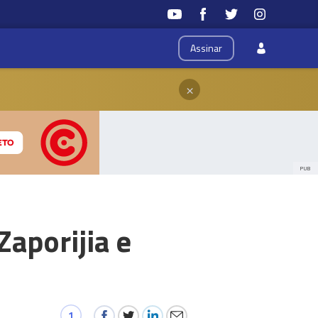
Assinar
×
PUB
Zaporijia e
1