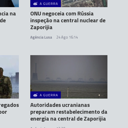
A GUERRA
ncia na
ONU negoceia com Rússia
 de
inspeção na central nuclear de
Zaporijia
Agência Lusa
24 Ago 16:14
A GUERRA
regados
Autoridades ucranianas
por
preparam restabelecimento da
energia na central de Zaporijia