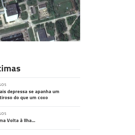
timas
GOS
ais depressa se apanha um
iroso do que um coxo
GOS
ma Volta à Ilha…