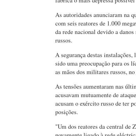
fábrica o mais depressa possível
As autoridades anunciaram na qui
com seis reatores de 1.000 megaw
da rede nacional devido a danos 
russos.
A segurança destas instalações, l
sido uma preocupação para os lí
as mãos dos militares russos, no
As tensões aumentaram nas últi
acusavam mutuamente de ataques 
acusam o exército russo de ter p
posições.
"Um dos reatores da central de Z
novamente ligado à rede eléctri