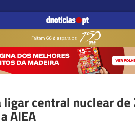
Faltam
66 dias
para os
 ligar central nuclear de 
da AIEA