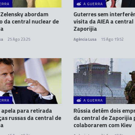
ERRA
A GUERRA
e Zelensky abordam
Guterres sem interferê
o da central nuclear de
visita da AIEA a central
ia
Zaporijia
sa
25 Ago 23:25
Agência Lusa
15 Ago 19:52
ERRA
A GUERRA
apela para retirada
Rússia detém dois emp
ças russas da central de
da central de Zaporijia 
ia
colaborarem com Kiev