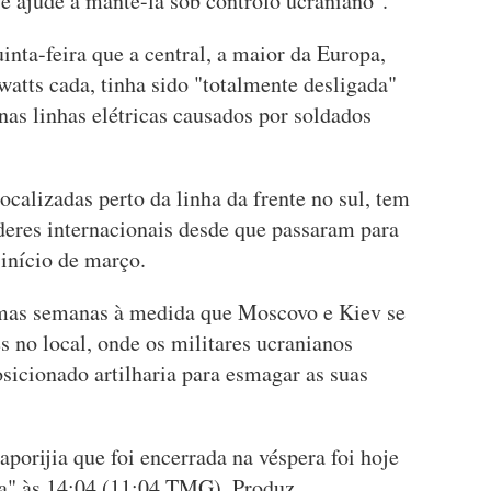
 e ajude a mantê-la sob controlo ucraniano".
nta-feira que a central, a maior da Europa,
atts cada, tinha sido "totalmente desligada"
nas linhas elétricas causados por soldados
ocalizadas perto da linha da frente no sul, tem
deres internacionais desde que passaram para
 início de março.
mas semanas à medida que Moscovo e Kiev se
no local, onde os militares ucranianos
osicionado artilharia para esmagar as suas
aporijia que foi encerrada na véspera foi hoje
ca" às 14:04 (11:04 TMG). Produz