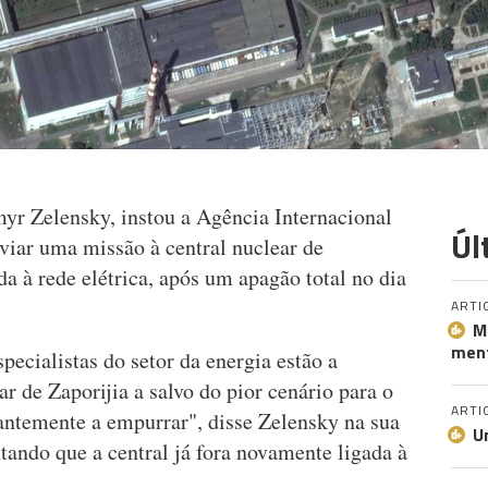
yr Zelensky, instou a Agência Internacional
Úl
iar uma missão à central nuclear de
da à rede elétrica, após um apagão total no dia
ARTI
M
ment
specialistas do setor da energia estão a
r de Zaporijia a salvo do pior cenário para o
ARTI
tantemente a empurrar", disse Zelensky na sua
U
ando que a central já fora novamente ligada à