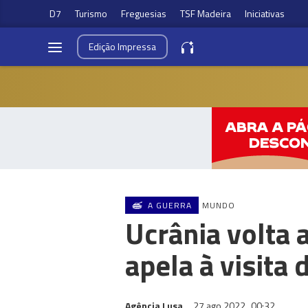
D7
Turismo
Freguesias
TSF Madeira
Iniciativas
Edição
Impressa
A GUERRA
MUNDO
Ucrânia volta a
apela à visita 
Agência Lusa
27 ago 2022
00:32