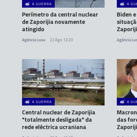
A GUERRA
A GU
Perímetro da central nuclear
Biden 
de Zaporijia novamente
situaçã
atingido
Zaporij
Agência Lusa
22 Ago 12:33
Agência Lu
A GUERRA
A GU
Central nuclear de Zaporijia
Macron 
"totalmente desligada" da
das for
rede eléctrica ucraniana
Zaporij