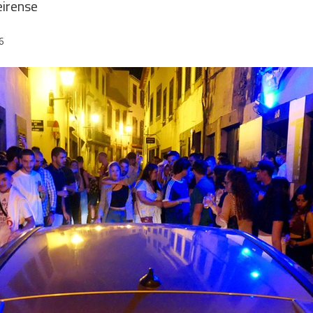
eirense
6