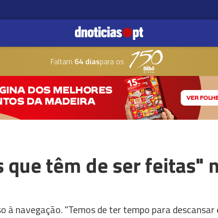
Faltam
64 dias
para os
 que têm de ser feitas" 
so à navegação. "Temos de ter tempo para descansar 