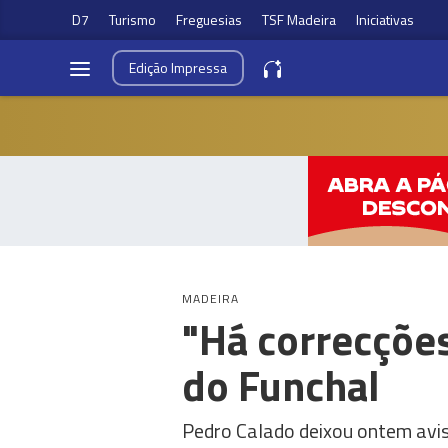
D7
Turismo
Freguesias
TSF Madeira
Iniciativas
Edição
Impressa
MADEIRA
"Há correcções
do Funchal
Pedro Calado deixou ontem avi