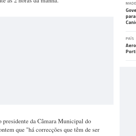
até às 2 horas da manhã.
MADE
Gove
para
Cani
PAÍS
Aero
Port
o presidente da Câmara Municipal do
ontem que "há correcções que têm de ser