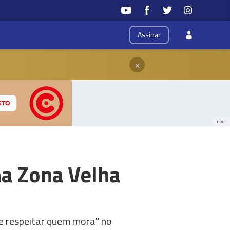
Assinar
×
PUB
na Zona Velha
e respeitar quem mora" no