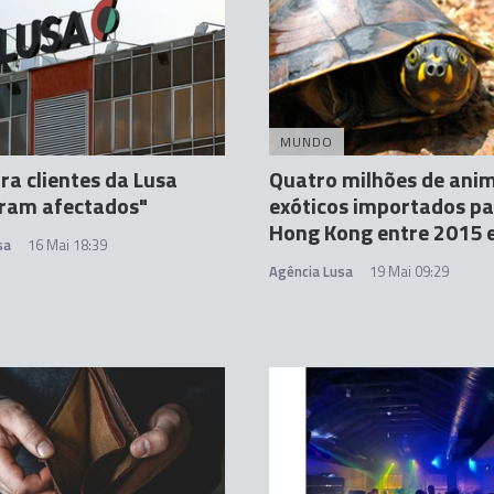
MUNDO
ra clientes da Lusa
Quatro milhões de ani
oram afectados"
exóticos importados p
Hong Kong entre 2015 
sa
16 Mai 18:39
Agência Lusa
19 Mai 09:29