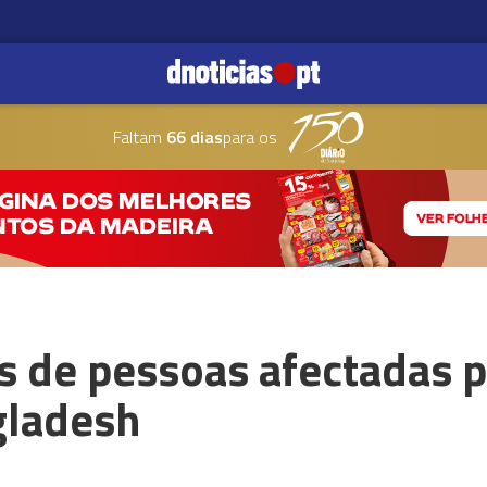
Faltam
66 dias
para os
s de pessoas afectadas p
gladesh