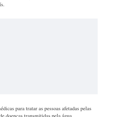
ís.
dicas para tratar as pessoas afetadas pelas
 de doenças transmitidas pela água.