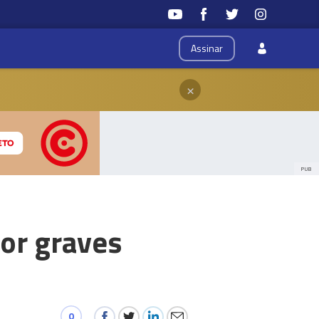
Assinar
×
PUB
or graves
0