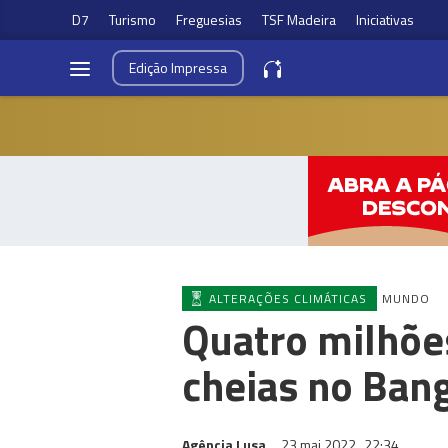
D7
Turismo
Freguesias
TSF Madeira
Iniciativas
Edição
Impressa
ALTERAÇÕES CLIMÁTICAS
MUNDO
Quatro milhõe
cheias no Ban
Agência Lusa
23 mai 2022
22:34