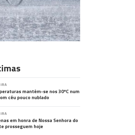
timas
IRA
peraturas mantêm-se nos 30ºC num
com céu pouco nublado
IRA
nas em honra de Nossa Senhora do
e prosseguem hoje