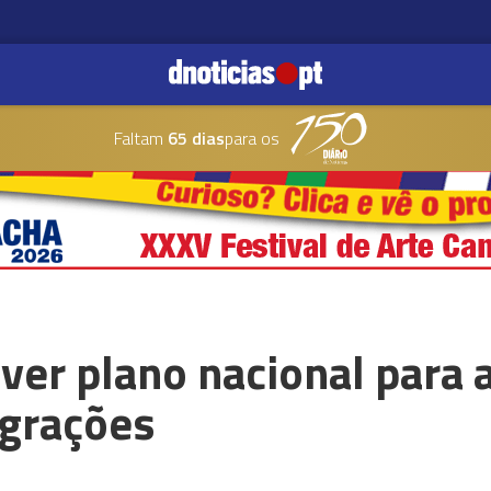
Faltam
65 dias
para os
ever plano nacional para 
igrações