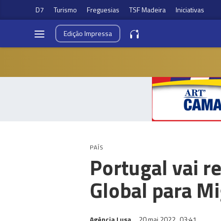
D7
Turismo
Freguesias
TSF Madeira
Iniciativas
Edição
Impressa
PAÍS
Portugal vai r
Global para M
Agência Lusa
20 mai 2022
03:41