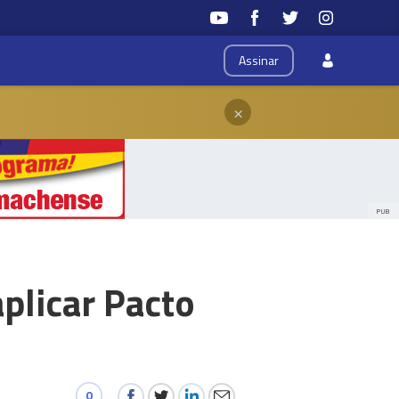
Assinar
×
PUB
aplicar Pacto
0