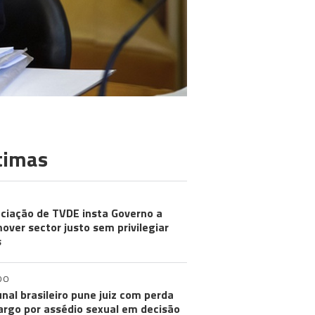
timas
ciação de TVDE insta Governo a
over sector justo sem privilegiar
s
DO
unal brasileiro pune juiz com perda
argo por assédio sexual em decisão