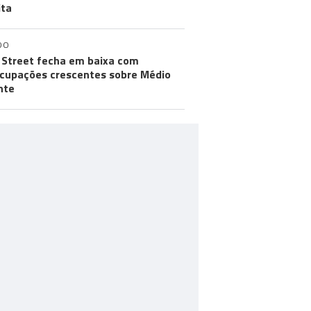
ita
DO
 Street fecha em baixa com
cupações crescentes sobre Médio
nte