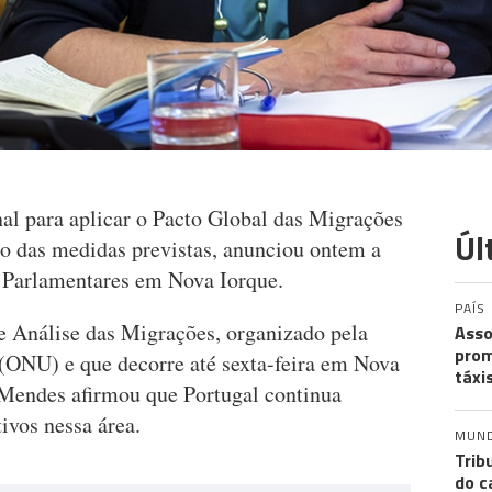
nal para aplicar o Pacto Global das Migrações
Úl
to das medidas previstas, anunciou ontem a
s Parlamentares em Nova Iorque.
PAÍS
e Análise das Migrações, organizado pela
Asso
prom
(ONU) e que decorre até sexta-feira em Nova
táxi
 Mendes afirmou que Portugal continua
vos nessa área.
MUN
Trib
do c