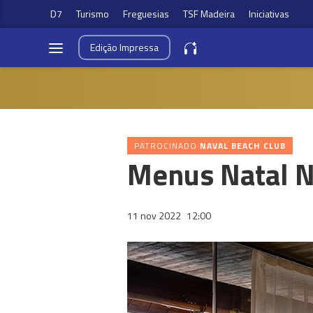
D7
Turismo
Freguesias
TSF Madeira
Iniciativas
Edição
Impressa
PATROCINADO
NAVAL BEACH CLUB
Menus Natal 
11 nov 2022
12:00