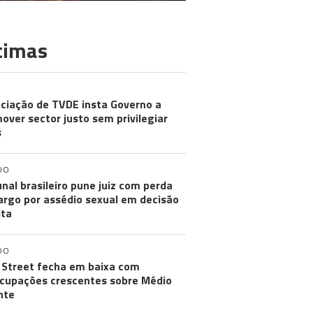
timas
ciação de TVDE insta Governo a
over sector justo sem privilegiar
s
DO
unal brasileiro pune juiz com perda
argo por assédio sexual em decisão
ita
DO
 Street fecha em baixa com
cupações crescentes sobre Médio
nte