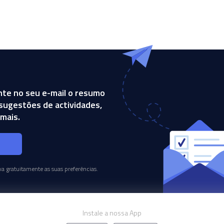
te no seu e-mail o resumo
, sugestões de actividades,
mais.
s
a gratuitamente as suas preferências.
Instale a nossa App