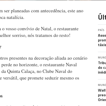
m ser planeadas com antecedência, este ano
Úl
ca natalícia.
o vosso convívio de Natal, o restaurante
PAÍS
lhor sorriso, nós tratamos do resto!
Asso
prom
táxi
r
tros presentes na decoração aliada ao cenário
MUN
Trib
 perde no horizonte, o restaurante Naval
do c
1 da Quinta Calaça, no Clube Naval do
inéd
e versátil, que promete seduzir mesmo os
MUN
Wall
preo
os
Orie