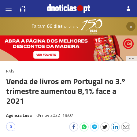
×
Faltam
66 dias
para os
PUB
PAÍS
Venda de livros em Portugal no 3.º
trimestre aumentou 8,1% face a
2021
Agência Lusa
04 nov 2022
19:07
0