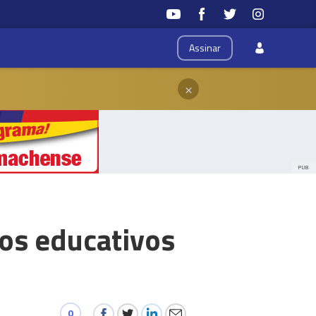
Assinar
×
PUB
os educativos
0