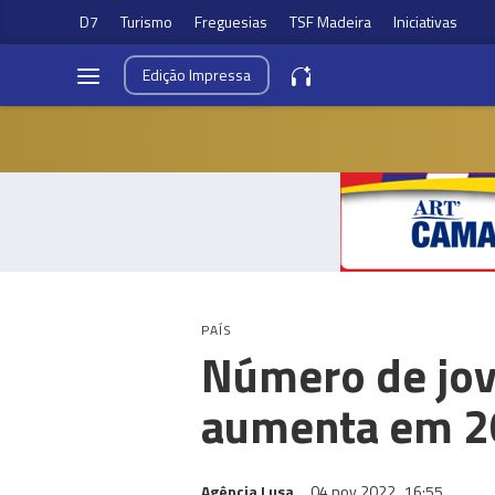
D7
Turismo
Freguesias
TSF Madeira
Iniciativas
Edição
Impressa
PAÍS
Número de jov
aumenta em 
Agência Lusa
04 nov 2022
16:55