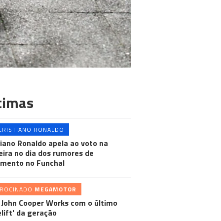
timas
CRISTIANO RONALDO
tiano Ronaldo apela ao voto na
ira no dia dos rumores de
mento no Funchal
TROCINADO
MEGAMOTOR
 John Cooper Works com o último
elift' da geração