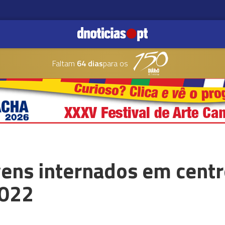
Faltam
64 dias
para os
ens internados em centr
2022