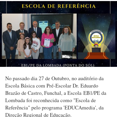
No passado dia 27 de Outubro, no auditório da
Escola Básica com Pré-Escolar Dr. Eduardo
Brazão de Castro, Funchal, a Escola EB1/PE da
Lombada foi reconhecida como "Escola de
Referência" pelo programa 'EDUCAmedia', da
Direção Regional de Educação.