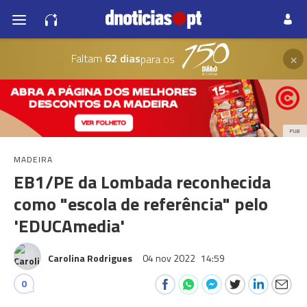
×
Faltam
62 dias
para os
PUB
MADEIRA
EB1/PE da Lombada reconhecida
como "escola de referência" pelo
'EDUCAmedia'
Carolina Rodrigues
04 nov 2022
14:59
0