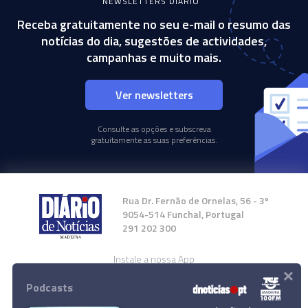
NEWSLETTERS DIÁRIO
Receba gratuitamente no seu e-mail o resumo das
notícias do dia, sugestões de actividades,
campanhas e muito mais.
Ver newsletters
Consulte as opções e subscreva
gratuitamente as suas preferências.
Rua Dr. Fernão de Ornelas, 56 - 3º
9054-514 Funchal, Portugal
291 202 300
Instale a nossa App
×
Podcasts