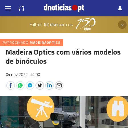
×
Faltam
62 dias
para os
PATROCINADO
MADEIRAOPTICS
Madeira Optics com vários modelos
de binóculos
04 nov 2022
14:00