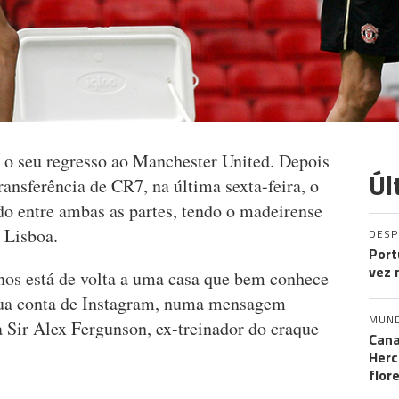
u' o seu regresso ao Manchester United. Depois
Úl
ransferência de CR7, na última sexta-feira, o
do entre ambas as partes, tendo o madeirense
 Lisboa.
DES
Port
vez 
nos está de volta a uma casa que bem conhece
 sua conta de Instagram, numa mensagem
MUN
 a Sir Alex Fergunson, ex-treinador do craque
Cana
Herc
flor