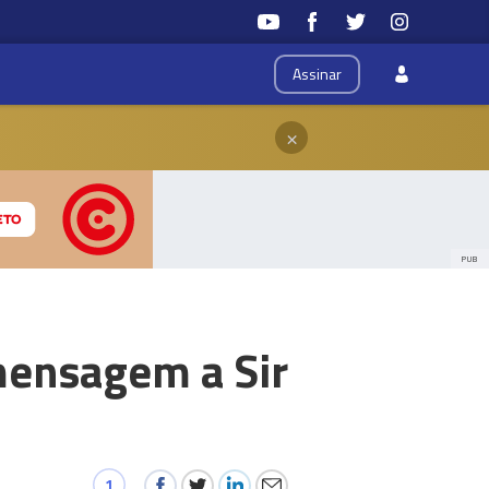
Assinar
×
PUB
 mensagem a Sir
1