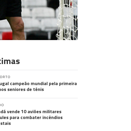
timas
PORTO
ugal campeão mundial pela primeira
nos seniores de ténis
DO
dá vende 10 aviões militares
ules para combater incêndios
estais