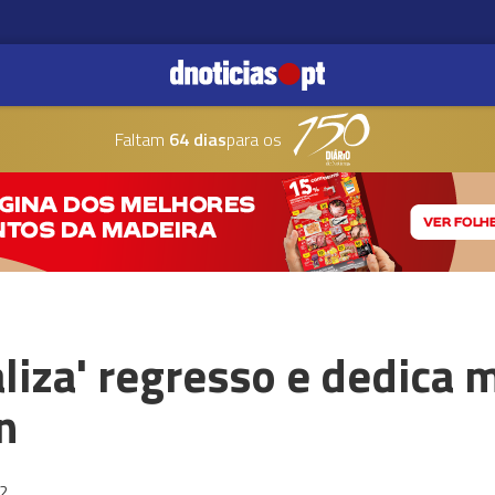
Faltam
64 dias
para os
aliza' regresso e dedica
n
2