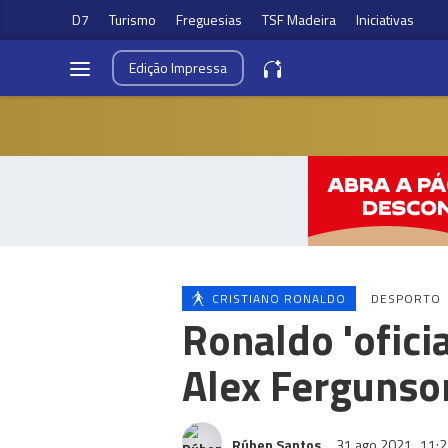
D7
Turismo
Freguesias
TSF Madeira
Iniciativas
Edição
Impressa
CRISTIANO RONALDO
DESPORTO
Ronaldo 'ofici
Alex Fergunso
Rúben Santos
31 ago 2021
11:2