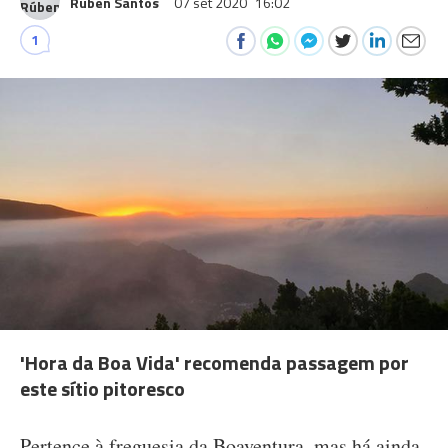
Rúben Santos
07 set 2020
16:02
1
'Hora da Boa Vida' recomenda passagem por
este sítio pitoresco
Pertence à freguesia da Boaventura, mas há ainda