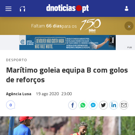
×
Faltam
66 dias
para os
PUB
DESPORTO
Marítimo goleia equipa B com golos
de reforços
Agência Lusa
19 ago 2020
23:00
0