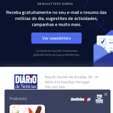
NEWSLETTERS DIÁRIO
Receba gratuitamente no seu e-mail o resumo das
notícias do dia, sugestões de actividades,
campanhas e muito mais.
Ver newsletters
Consulte as opções e subscreva
gratuitamente as suas preferências.
Rua Dr. Fernão de Ornelas, 56 - 3º
9054-514 Funchal, Portugal
291 202 300
×
Podcasts
Instale a nossa App