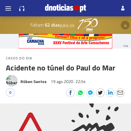
×
Faltam
62 dias
para os
PUB
CASOS DO DIA
Acidente no túnel do Paul do Mar
Rúben Santos
19 ago 2020
22:54
0