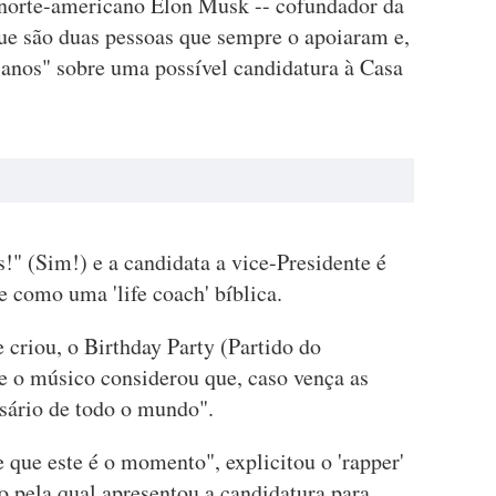
norte-americano Elon Musk -- cofundador da
ue são duas pessoas que sempre o apoiaram e,
 anos" sobre uma possível candidatura à Casa
!" (Sim!) e a candidata a vice-Presidente é
e como uma 'life coach' bíblica.
criou, o Birthday Party (Partido do
ue o músico considerou que, caso vença as
rsário de todo o mundo".
que este é o momento", explicitou o 'rapper'
o pela qual apresentou a candidatura para