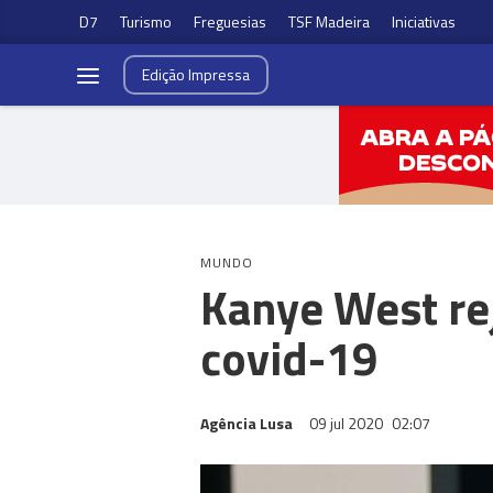
D7
Turismo
Freguesias
TSF Madeira
Iniciativas
Edição
Impressa
MUNDO
Kanye West rej
covid-19
Agência Lusa
09 jul 2020
02:07