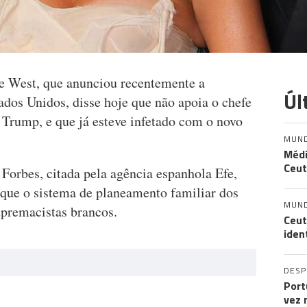
e West, que anunciou recentemente a
Úl
ados Unidos, disse hoje que não apoia o chefe
 Trump, e que já esteve infetado com o novo
MUN
Médi
Ceut
 Forbes, citada pela agência espanhola Efe,
ue o sistema de planeamento familiar dos
MUN
premacistas brancos.
Ceut
iden
DES
Port
vez 