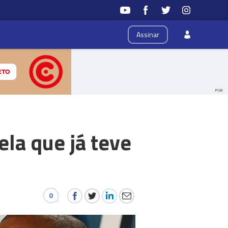
Assinar
PUB
ela que já teve
0