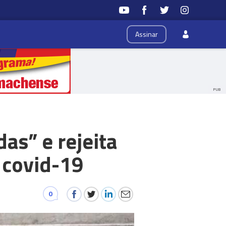
Assinar
PUB
as” e rejeita
 covid-19
0