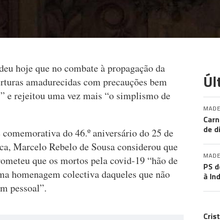
ndeu hoje que no combate à propagação da
Úl
berturas amadurecidas com precauções bem
” e rejeitou uma vez mais “o simplismo de
MADE
Carn
de d
e comemorativa do 46.º aniversário do 25 de
ica, Marcelo Rebelo de Sousa considerou que
MADE
rometeu que os mortos pela covid-19 “hão de
PS d
uma homenagem colectiva daqueles que não
à In
m pessoal”.
CR
Cris