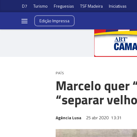
D7
Turismo
Freguesias
TSF Madeira
Iniciativas
Edição
Impressa
PAÍS
Marcelo quer “
“separar velh
Agência Lusa
25 abr 2020
13:31