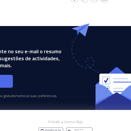
te no seu e-mail o resumo
, sugestões de actividades,
mais.
s
a gratuitamente as suas preferências.
Instale a nossa App