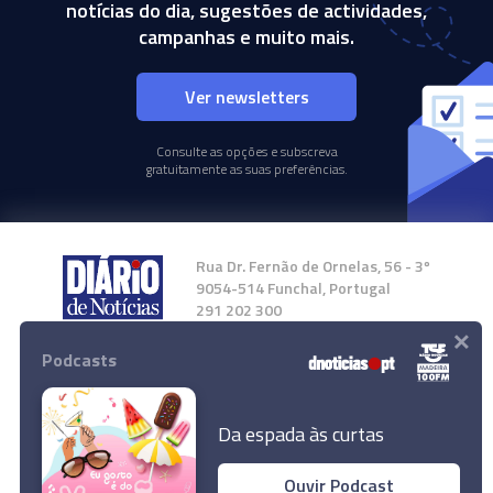
notícias do dia, sugestões de actividades,
campanhas e muito mais.
Ver newsletters
Consulte as opções e subscreva
gratuitamente as suas preferências.
Rua Dr. Fernão de Ornelas, 56 - 3º
9054-514 Funchal, Portugal
291 202 300
×
Podcasts
Instale a nossa App
Da espada às curtas
Ouvir Podcast