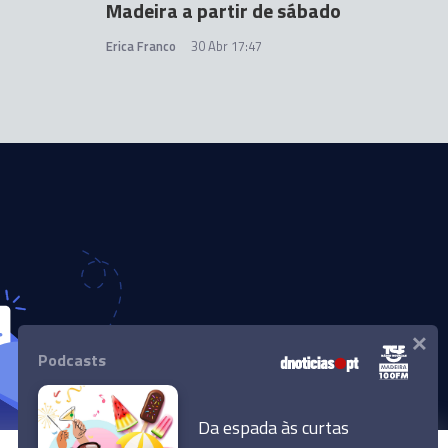
Madeira a partir de sábado
Erica Franco
30 Abr 17:47
×
Podcasts
Da espada às curtas