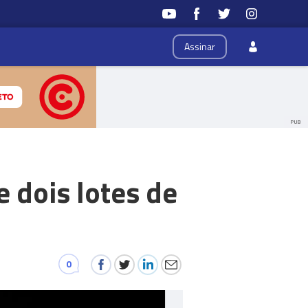
Assinar
PUB
e dois lotes de
0