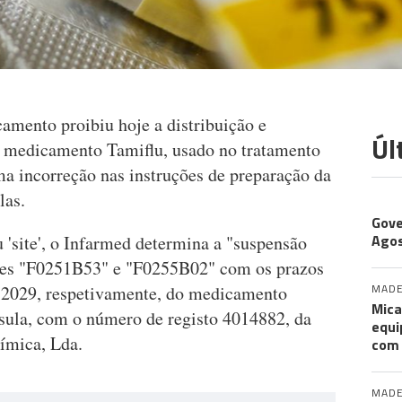
mento proibiu hoje a distribuição e
Úl
o medicamento Tamiflu, usado no tratamento
uma incorreção nas instruções de preparação da
las.
CO
Gove
Agos
 'site', o Infarmed determina a "suspensão
lotes "F0251B53" e "F0255B02" com os prazos
MADE
e 2029, respetivamente, do medicamento
Mica
psula, com o número de registo 4014882, da
equi
ímica, Lda.
com
MADE