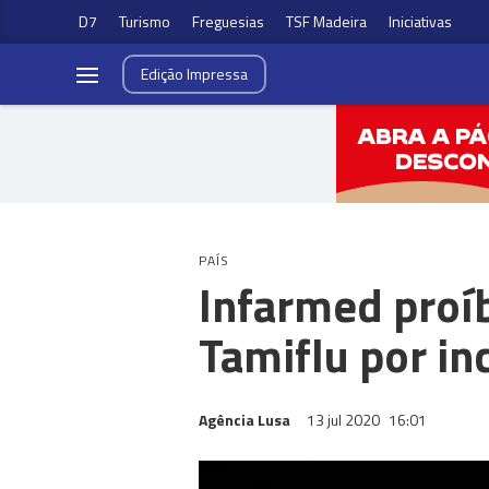
D7
Turismo
Freguesias
TSF Madeira
Iniciativas
Edição
Impressa
PAÍS
Infarmed proíb
Tamiflu por in
Agência Lusa
13 jul 2020
16:01