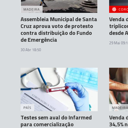
MADEIRA
COR
Assembleia Municipal de Santa
Venda d
Cruz aprova voto de protesto
triplic
contra distribuição do Fundo
desde A
de Emergência
29 Mai 09:1
30 Abr 18:50
PAÍS
MADEIR
Testes sem aval do Infarmed
Venda d
para comercialização
34,5% n