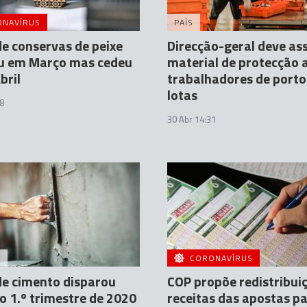
ONAVÍRUS
PAÍS
e conservas de peixe
Direcção-geral deve as
ou em Março mas cedeu
material de protecção 
bril
trabalhadores de porto
lotas
8
30 Abr 14:31
A
CORONAVÍRUS
e cimento disparou
COP propõe redistribui
o 1.º trimestre de 2020
receitas das apostas pa